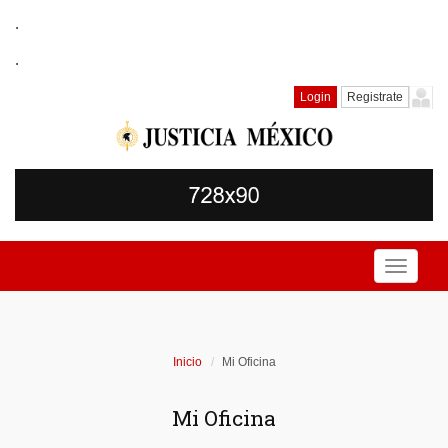
.
.
Login
Registrate
Toggle
navigati
Inicio
Mi Oficina
Mi Oficina