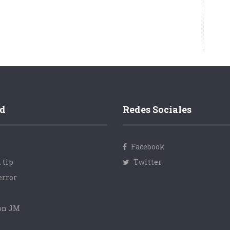
d
Redes Sociales
Facebook
 tip
Twitter
error
con JM