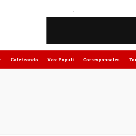
.
Cafeteando
Vox Populi
Corresponsales
Ta