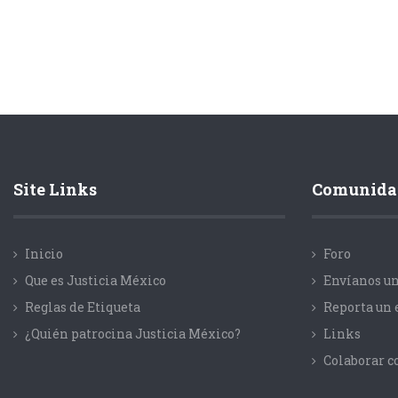
Site Links
Comunida
Inicio
Foro
Que es Justicia México
Envíanos un
Reglas de Etiqueta
Reporta un 
¿Quién patrocina Justicia México?
Links
Colaborar 