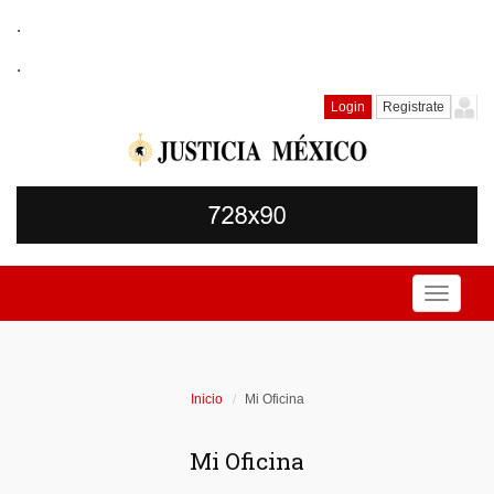
.
.
Login
Registrate
Toggle
navigati
Inicio
Mi Oficina
Mi Oficina