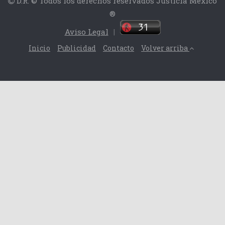
D.R. © Todos los derechos reservados Justicia México
®
Aviso Legal
|
Inicio
Publicidad
Contacto
Volver arriba