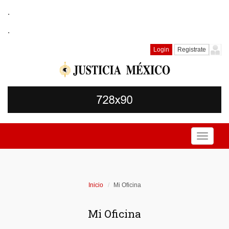
.
.
Login
Registrate
Toggle
navigati
Inicio
Mi Oficina
Mi Oficina