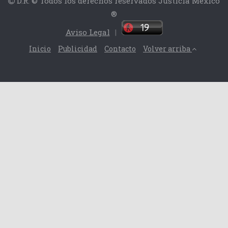
D.R. © Todos los derechos reservados Justicia México
®
Aviso Legal
|
Inicio
Publicidad
Contacto
Volver arriba