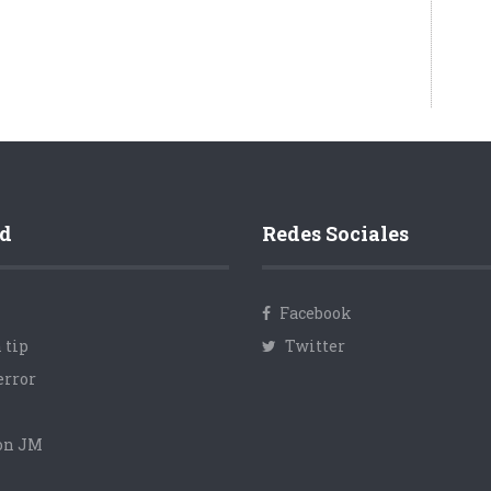
d
Redes Sociales
Facebook
 tip
Twitter
error
con JM