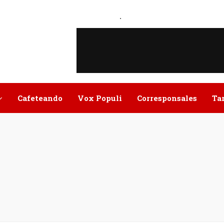
.
Cafeteando
Vox Populi
Corresponsales
Ta