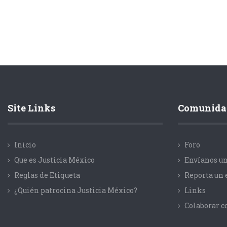
Site Links
Comunida
Inicio
Foro
Que es Justicia México
Envíanos un
Reglas de Etiqueta
Reporta un 
¿Quién patrocina Justicia México?
Links
Colaborar 