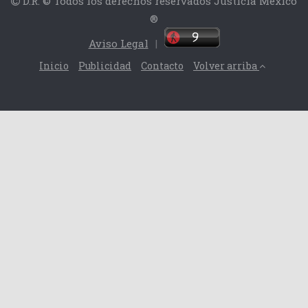
D.R. © Todos los derechos reservados Justicia México
®
Aviso Legal
|
Inicio
Publicidad
Contacto
Volver arriba