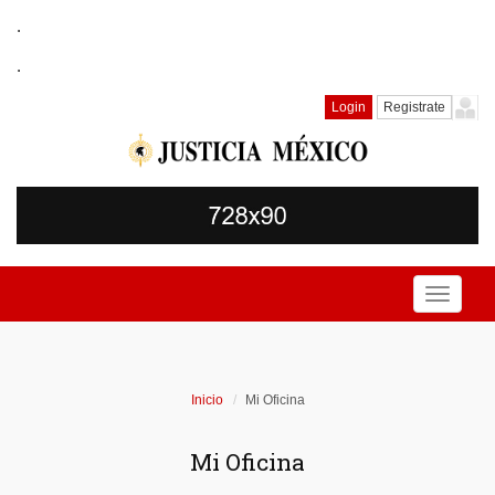
.
.
Login
Registrate
Toggle
navigati
Inicio
Mi Oficina
Mi Oficina