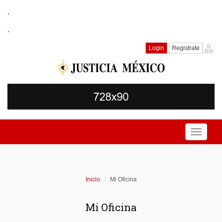
.
.
Login
Registrate
Toggle
navigati
Inicio
Mi Oficina
Mi Oficina