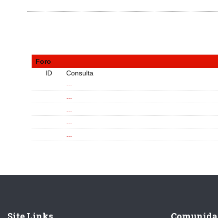
Foro
ID
Consulta
...
...
...
...
...
Site Links
Comunida