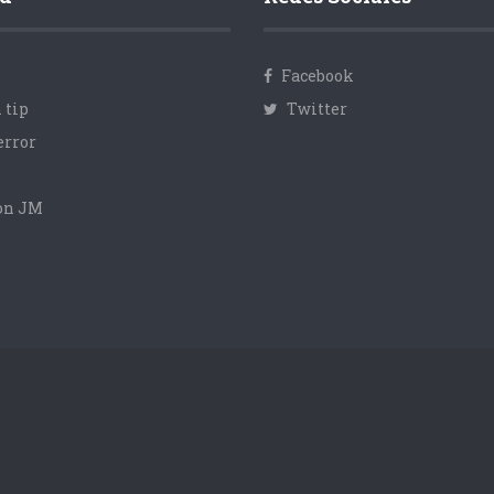
Facebook
 tip
Twitter
error
con JM