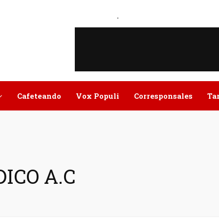
.
Cafeteando
Vox Populi
Corresponsales
Ta
DICO A.C