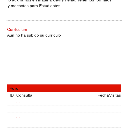
lo auxiliamos en materia Civil y Penal. Tenemos formatos
y machotes para Estudiantes.
Currículum
Aun no ha subido su curriculo
Foro
ID
Consulta
Fecha
Visitas
...
...
...
...