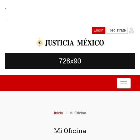
.
.
Login
Registrate
Toggle
navigati
Inicio
Mi Oficina
Mi Oficina