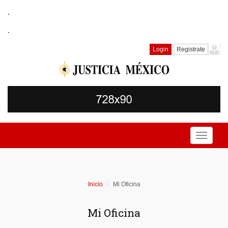
.
.
Login
Registrate
Toggle
navigati
Inicio
Mi Oficina
Mi Oficina