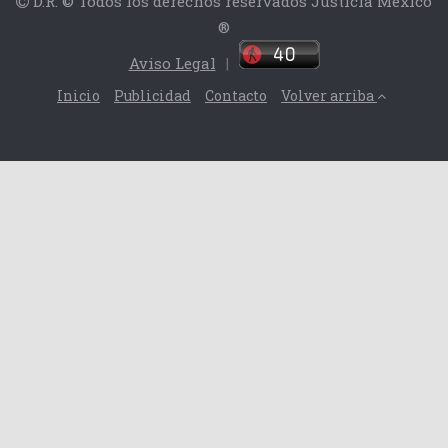
D.R. © Todos los derechos reservados Justicia México
®
Aviso Legal
|
Inicio
Publicidad
Contacto
Volver arriba