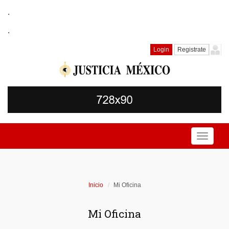
.
.
Login
Registrate
Toggle
navigati
Inicio
Mi Oficina
Mi Oficina