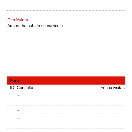
Currículum
Aun no ha subido su curriculo
Foro
ID
Consulta
Fecha
Visitas
...
...
...
...
...