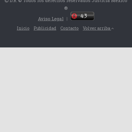
D.R. © Todos los derechos reservados Justicia México
®
Aviso Legal
|
Inicio
Publicidad
Contacto
Volver arriba