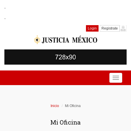
.
.
Login
Registrate
Toggle
navigati
Inicio
Mi Oficina
Mi Oficina