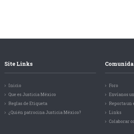
Site Links
Comunida
Inicio
Foro
Que es Justicia México
Envíanos un
Reglas de Etiqueta
Reporta un 
¿Quién patrocina Justicia México?
Links
Colaborar 