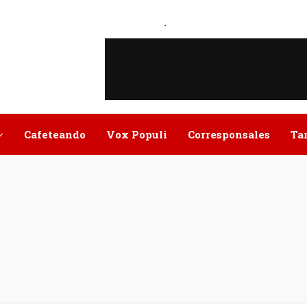
.
Cafeteando
Vox Populi
Corresponsales
Ta