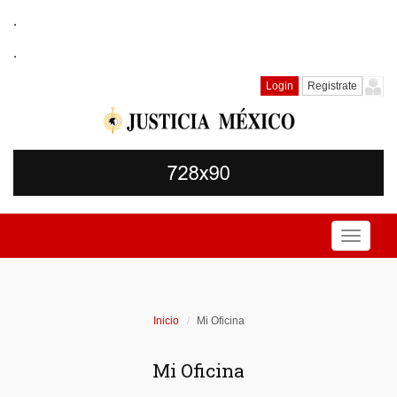
.
.
Login
Registrate
Toggle
navigati
Inicio
Mi Oficina
Mi Oficina