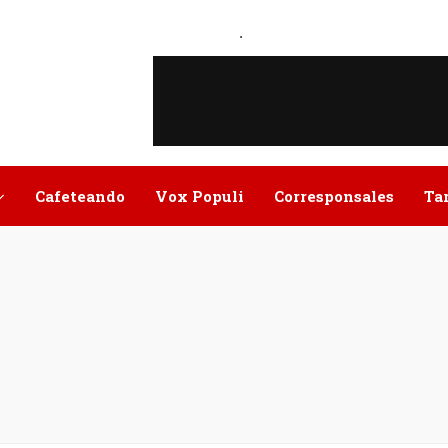
.
Cafeteando
Vox Populi
Corresponsales
Ta