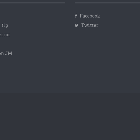
Facebook
 tip
Twitter
error
con JM