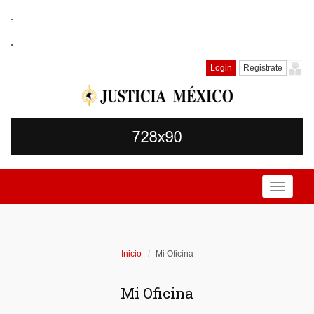
.
.
Login
Registrate
Toggle
navigati
Inicio
Mi Oficina
Mi Oficina