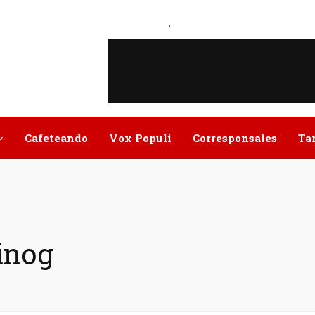
.
Cafeteando
Vox Populi
Corresponsales
Ta
vinog