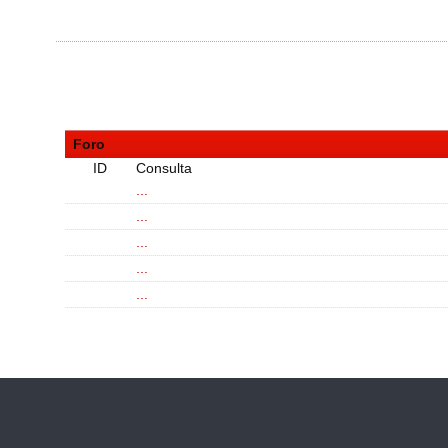
Foro
ID
Consulta
...
...
...
...
...