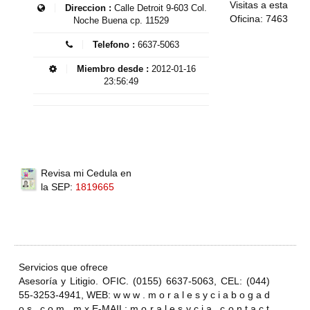
Visitas a esta
Direccion :
Calle Detroit 9-603 Col.
Oficina: 7463
Noche Buena cp. 11529
Telefono :
6637-5063
Miembro desde :
2012-01-16
23:56:49
Revisa mi Cedula en
la SEP:
1819665
Servicios que ofrece
Asesoría y Litigio. OFIC. (0155) 6637-5063, CEL: (044)
55-3253-4941, WEB: w w w . m o r a l e s y c i a b o g a d
o s . c o m . m x E-MAIL: m o r a l e s y c i a . c o n t a c t