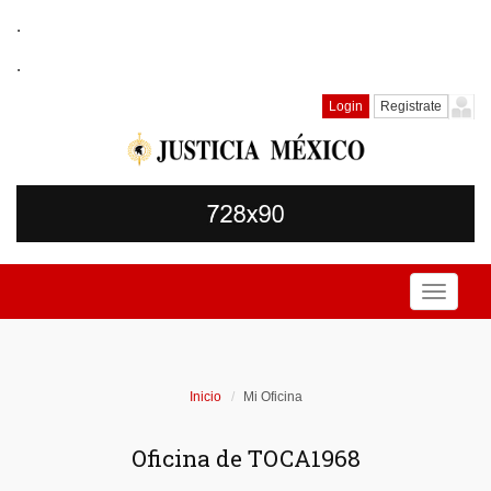
.
.
Login
Registrate
Toggle
navigati
Inicio
Mi Oficina
Oficina de TOCA1968