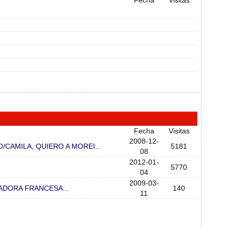
Fecha
Visitas
Fecha
Visitas
2008-12-
/CAMILA, QUIERO A MOREI...
5181
08
2012-01-
5770
04
2009-03-
ADORA FRANCESA...
140
11