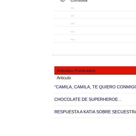
ID
Consulta
...
...
...
...
...
Articulos Publicados
Articulo
“CAMILA, CAMILA, TE QUIERO CONMIGO
CHOCOLATE DE SUPERHEROE...
RESPUESTA A KATIA SOBRE SECUESTR