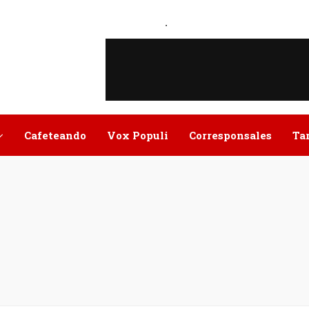
.
Cafeteando
Vox Populi
Corresponsales
Ta