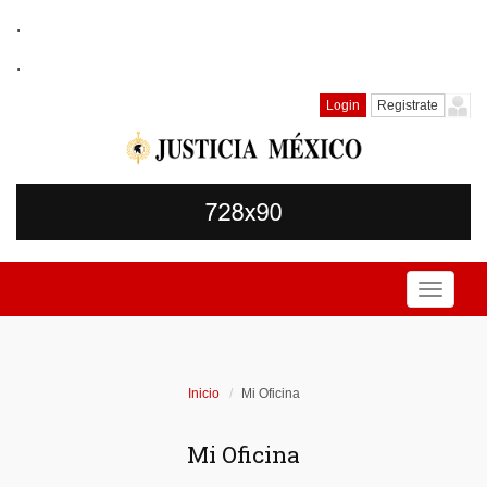
.
.
Login
Registrate
Toggle
navigati
Inicio
Mi Oficina
Mi Oficina