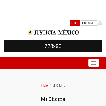
.
.
Login
Registrate
Toggle
navigati
Inicio
Mi Oficina
Mi Oficina