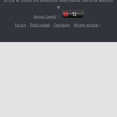
D.R. © Todos los derechos reservados Justicia México
®
Aviso Legal
|
Inicio
Publicidad
Contacto
Volver arriba