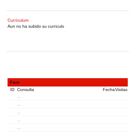
Currículum
Aun no ha subido su curriculo
Foro
ID
Consulta
Fecha
Visitas
...
...
...
...
...