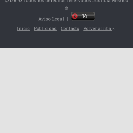
D.R. © Todos los derechos reservados Justicia México
®
Aviso Legal
|
Inicio
Publicidad
Contacto
Volver arriba