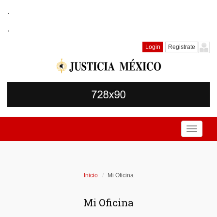
.
.
Login
Registrate
Toggle
navigati
Inicio
Mi Oficina
Mi Oficina