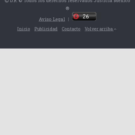
D.R. © Todos los derechos reservados Justicia México
®
Aviso Legal
|
Inicio
Publicidad
Contacto
Volver arriba