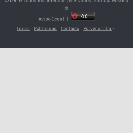
D.R. © Todos los derechos reservados Justicia México
®
Aviso Legal
|
Inicio
Publicidad
Contacto
Volver arriba