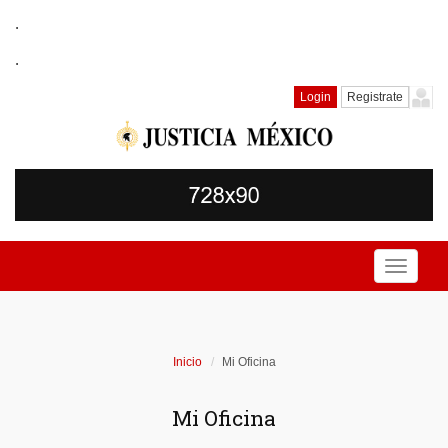
.
.
Login
Registrate
Toggle
navigati
Inicio
Mi Oficina
Mi Oficina