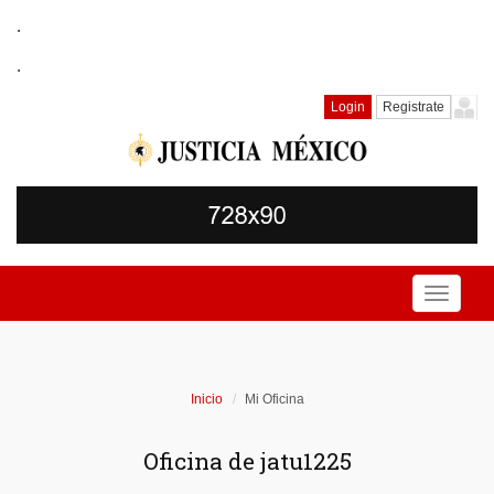
.
.
Login
Registrate
Toggle
navigati
Inicio
Mi Oficina
Oficina de jatu1225