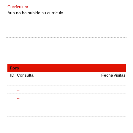
Currículum
Aun no ha subido su curriculo
Foro
ID
Consulta
Fecha
Visitas
...
...
...
...
...