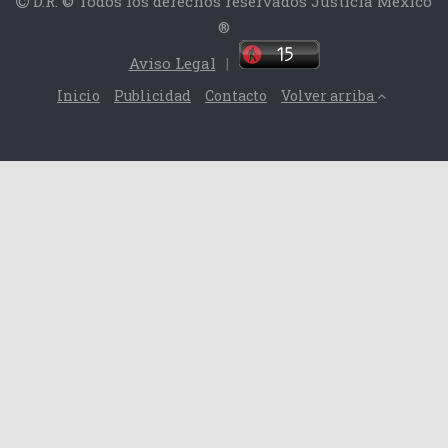
D.R. © Todos los derechos reservados Justicia México
®
Aviso Legal
|
Inicio
Publicidad
Contacto
Volver arriba