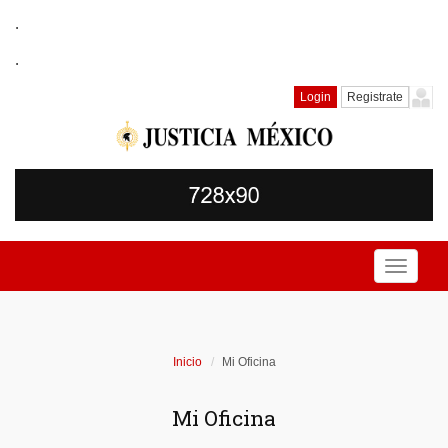
.
.
Login
Registrate
Toggle
navigati
Inicio
Mi Oficina
Mi Oficina