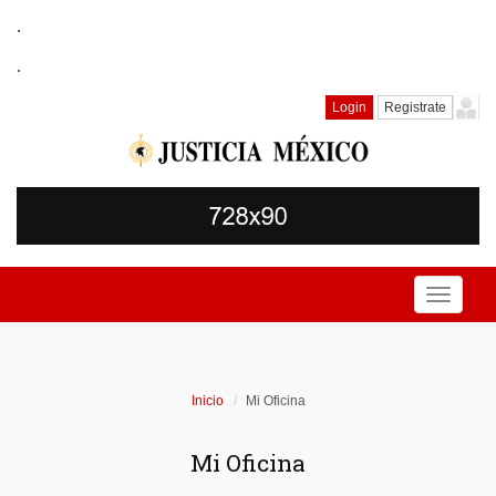
.
.
Login
Registrate
Toggle
navigati
Inicio
Mi Oficina
Mi Oficina