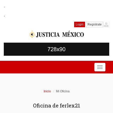
.
.
Login
Registrate
Toggle
navigati
Inicio
Mi Oficina
Oficina de ferlex21