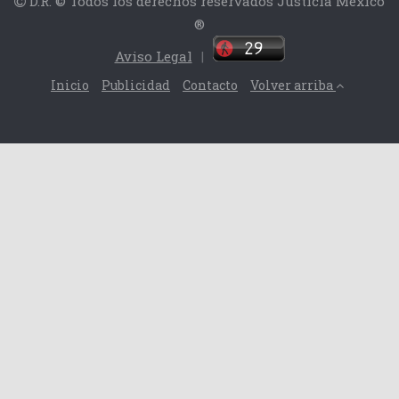
D.R. © Todos los derechos reservados Justicia México
®
Aviso Legal
|
Inicio
Publicidad
Contacto
Volver arriba