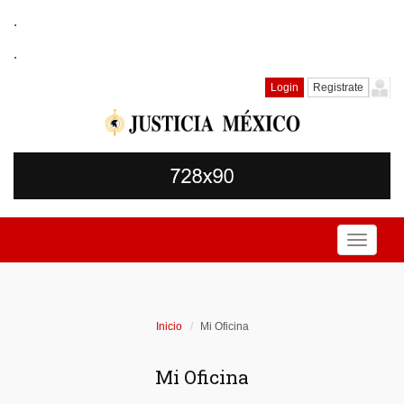
.
.
Login
Registrate
Toggle
navigati
Inicio
Mi Oficina
Mi Oficina