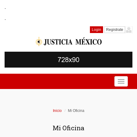
.
.
Login
Registrate
Toggle
navigati
Inicio
Mi Oficina
Mi Oficina