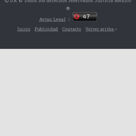
D.R. © Todos los derechos reservados Justicia México
®
Aviso Legal
|
Inicio
Publicidad
Contacto
Volver arriba