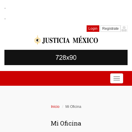
.
.
Login
Registrate
Toggle
navigati
Inicio
Mi Oficina
Mi Oficina