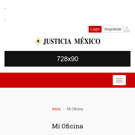
.
.
Login
Registrate
Toggle
navigati
Inicio
Mi Oficina
Mi Oficina