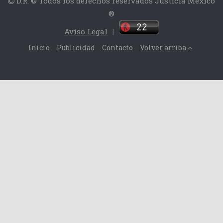
D.R. © Todos los derechos reservados Justicia México
®
Aviso Legal
|
Inicio
Publicidad
Contacto
Volver arriba