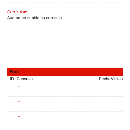
Currículum
Aun no ha subido su curriculo
Foro
ID
Consulta
Fecha
Visitas
...
...
...
...
...