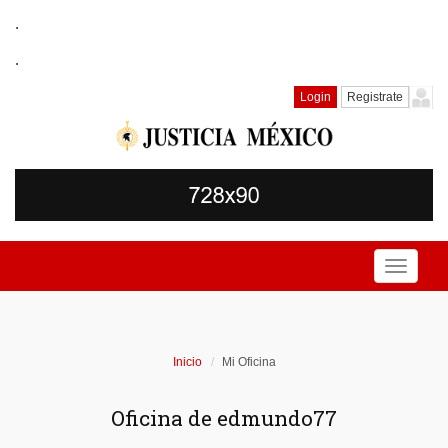
.
.
Login
Registrate
Toggle
navigati
Inicio
Mi Oficina
Oficina de edmundo77