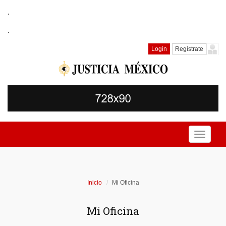
.
.
Login
Registrate
Toggle
navigati
Inicio
Mi Oficina
Mi Oficina