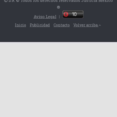
D.R. © Todos los derechos reservados Justicia México
®
Aviso Legal
|
Inicio
Publicidad
Contacto
Volver arriba