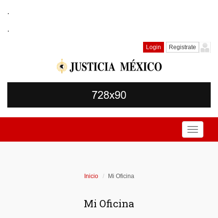
.
.
Login
Registrate
Toggle
navigati
Inicio
Mi Oficina
Mi Oficina