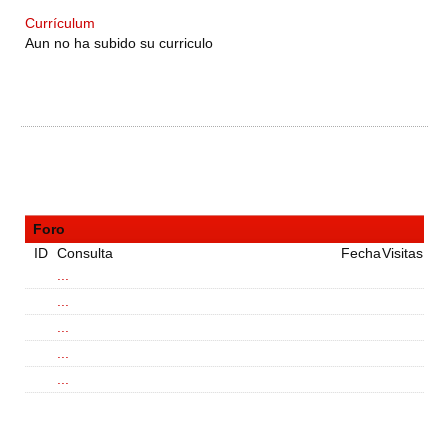
Currículum
Aun no ha subido su curriculo
Foro
ID
Consulta
Fecha
Visitas
...
...
...
...
...