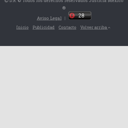
D.R. © Todos los derechos reservados Justicia México
®
Aviso Legal
|
Inicio
Publicidad
Contacto
Volver arriba