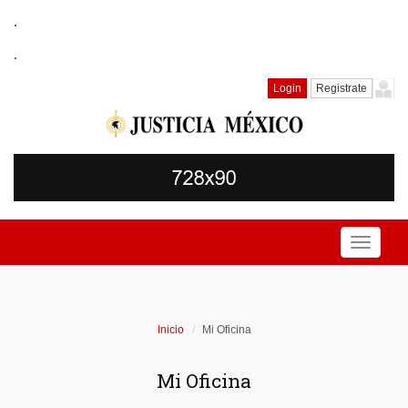
.
.
Login
Registrate
Toggle
navigati
Inicio
Mi Oficina
Mi Oficina