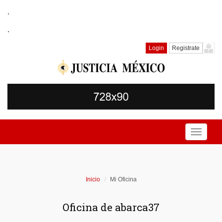
.
.
Login
Registrate
Toggle
navigati
Inicio
Mi Oficina
Oficina de abarca37