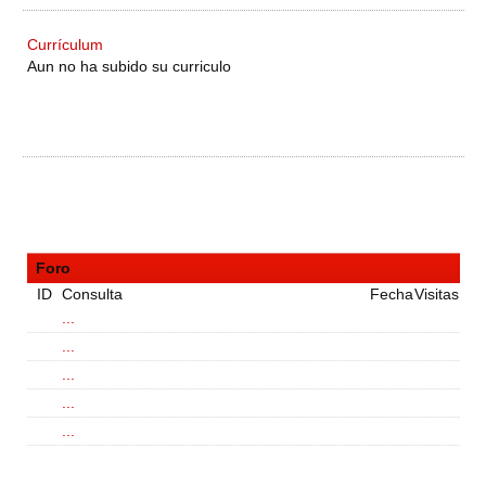
Currículum
Aun no ha subido su curriculo
Foro
ID
Consulta
Fecha
Visitas
...
...
...
...
...