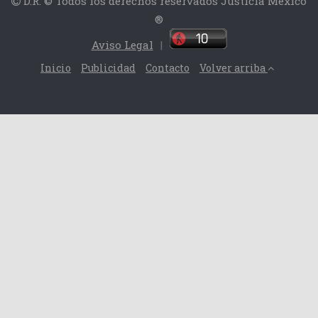
D.R. © Todos los derechos reservados Justicia México
®
Aviso Legal
|
Inicio
Publicidad
Contacto
Volver arriba