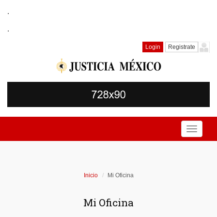
.
.
Login
Registrate
Toggle
navigati
Inicio
Mi Oficina
Mi Oficina