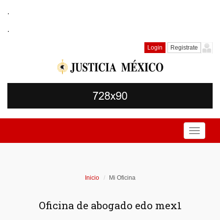
.
.
Login
Registrate
Toggle
navigati
Inicio
Mi Oficina
Oficina de abogado edo mex1