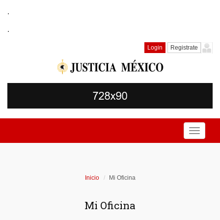
.
.
Login
Registrate
Toggle
navigati
Inicio
Mi Oficina
Mi Oficina