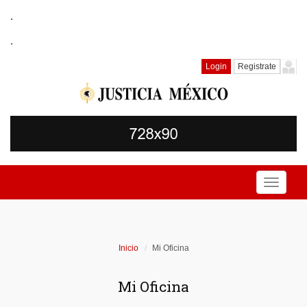
.
.
Login
Registrate
Toggle
navigati
Inicio
Mi Oficina
Mi Oficina