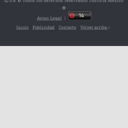
D.R. © Todos los derechos reservados Justicia México
®
Aviso Legal
|
Inicio
Publicidad
Contacto
Volver arriba