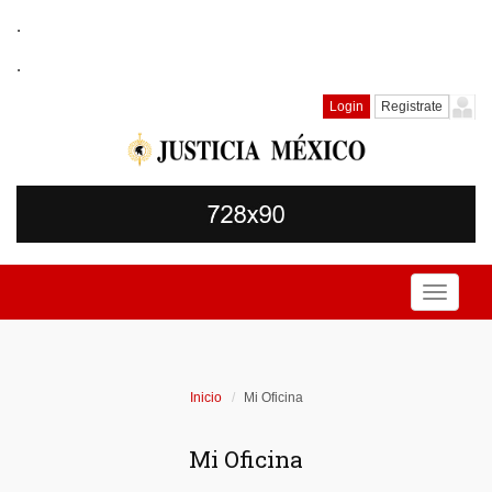
.
.
Login
Registrate
Toggle
navigati
Inicio
Mi Oficina
Mi Oficina