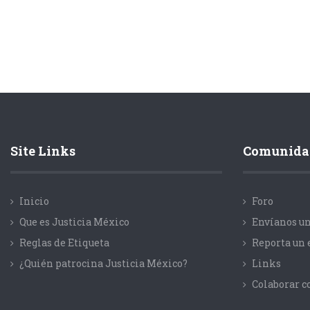
Site Links
Comunida
Inicio
Foro
Que es Justicia México
Envíanos un
Reglas de Etiqueta
Reporta un 
¿Quién patrocina Justicia México?
Links
Colaborar 