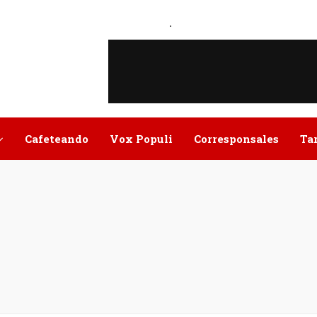
.
Cafeteando
Vox Populi
Corresponsales
Ta