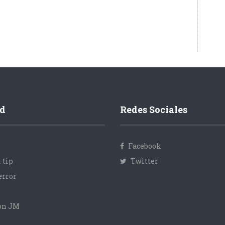
d
Redes Sociales
Facebook
 tip
Twitter
error
con JM