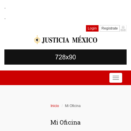
.
.
Login
Registrate
Toggle
navigati
Inicio
Mi Oficina
Mi Oficina