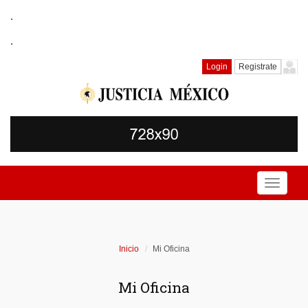
.
.
Login
Registrate
Toggle
navigati
Inicio
Mi Oficina
Mi Oficina