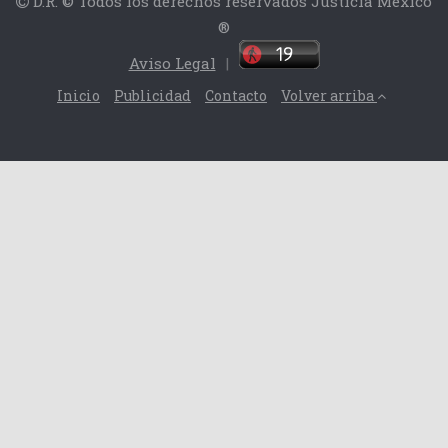
D.R. © Todos los derechos reservados Justicia México
®
Aviso Legal
|
Inicio
Publicidad
Contacto
Volver arriba