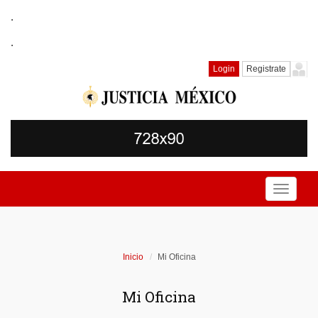
.
.
Login
Registrate
Toggle
navigati
Inicio
Mi Oficina
Mi Oficina